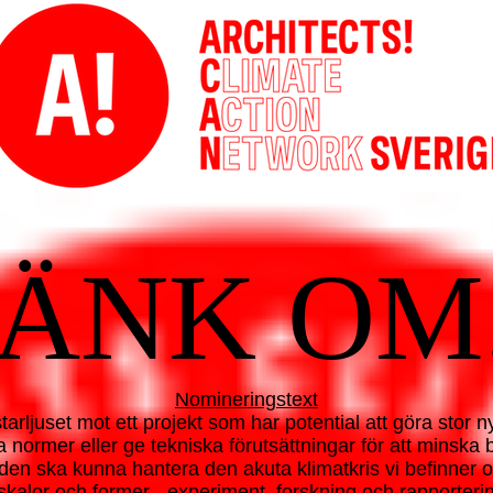
ÄNK OM.
Nomineringstext
starljuset mot ett projekt som har potential att göra stor 
dra normer eller ge tekniska förutsättningar för att minska 
den ska kunna hantera den akuta klimatkris vi befinner o
lla skalor och former - experiment, forskning och rapporte