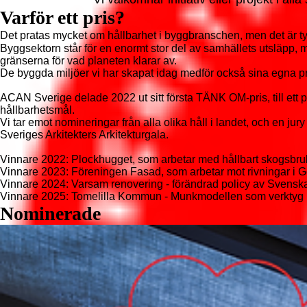
Varför ett pris?
Det pratas mycket om hållbarhet i byggbranschen, men det är tyv
Byggsektorn står för en enormt stor del av samhällets utsläpp, 
gränserna för vad planeten klarar av.
De byggda miljöer vi har skapat idag medför också sina egna pro
ACAN Sverige delade 2022 ut sitt första TÄNK OM-pris, till ett proj
hållbarhetsmål.
Vi tar emot nomineringar från alla olika håll i landet, och e
n jury
Sveriges Arkitekters Arkitekturgala
.
Vinnare 2022: Plockhugget, som arbetar med hållbart skogsbru
Vinnare 2023: Föreningen Fasad, som arbetar mot rivningar i G
Vinnare 2024: Varsam renovering - förändrad policy av Svensk
Vinnare 2025: Tomelilla Kommun - Munkmodellen som verktyg
Nominerade