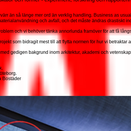
ärr än så länge mer ord än verklig handling. Business as usual 
materialanvändning och avfall, och det måste ändras drastiskt i
blem och vi behöver tänka annorlunda framöver för att få långsik
ekt som bidragit mest till att flytta normen för hur vi betraktar a
 med gedigen bakgrund inom arkitektur, akademi och vetenskap väl
k.
öteborg.
a Bostäder