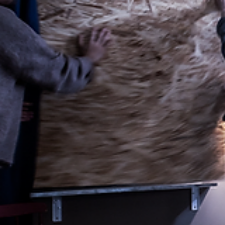
NOMINERAD TILL TÄNK OM-PRISET 202
HSB Living LAB
Bo en dag i år 2050
En prototyplägenhet där besökare får uppleva ett möj
testboende vill projektet skapa en fysisk och käns
med tjänstedesignbyrån Antrop.