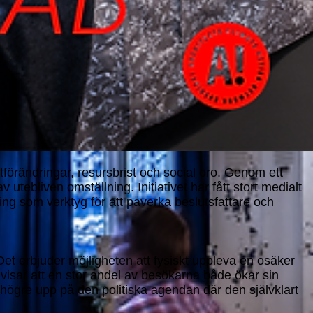
tförändringar, resursbrist och social oro. Genom ett
tebliven omställning. Initiativet har fått stort medialt
g som verktyg för att påverka beslutsfattare och
t erbjuder möjligheten att fysiskt uppleva en osäker
visar att en stor andel av besökarna både ökar sin
n högre upp på den politiska agendan där den självklart