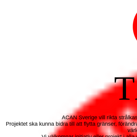
T
ACAN Sverige vill rikta strålka
Projektet ska kunna bidra till att flytta gränser, förän
värl
Vi välkomnar initiativ eller projekt i a