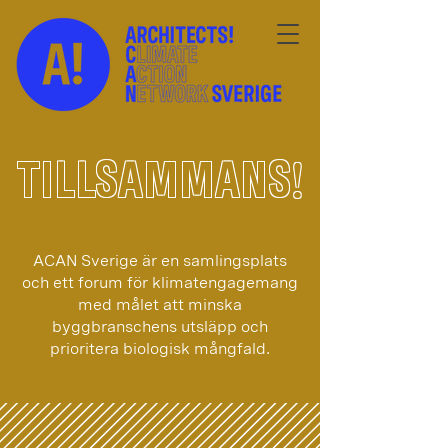
!
TILLSAMMANS
ACAN Sverige är en samlingsplats
och ett forum för klimatengagemang
med målet att minska
byggbranschens utsläpp och
prioritera biologisk mångfald.