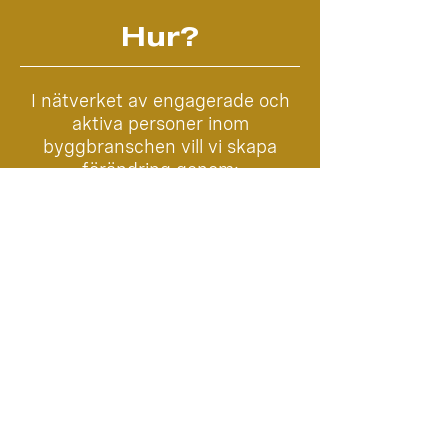
Hur?
I nätverket av engagerade och
aktiva personer inom
byggbranschen vill vi skapa
förändring genom:
PÅVERKANSARBETE!
HANDLING &
ENGAGEMANG!
KUNSKAPSDELNING!
Vi välkomnar alla som delar