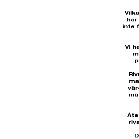
Vilk
har
inte 
Vi h
m
p
Riv
mat
vär
män
Åte
riv
D