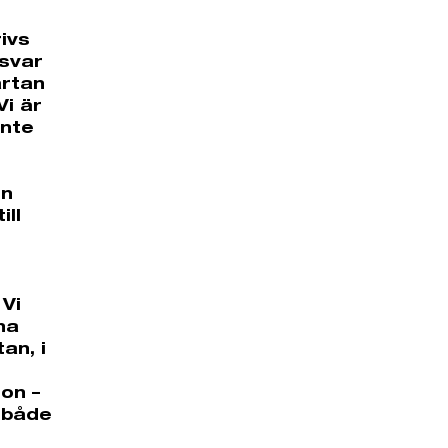
ivs
nsvar
artan
Vi är
inte
en
ill
 Vi
na
an, i
son –
r både