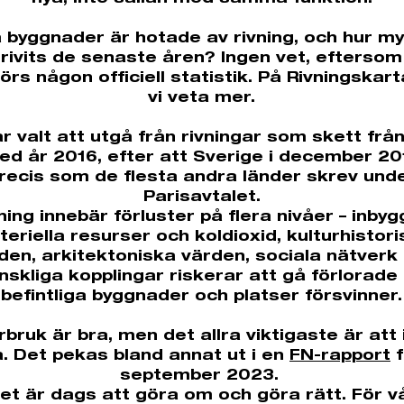
nya, inte sällan med samma funktion.
a byggnader är hotade av rivning, och hur m
 rivits de senaste åren? Ingen vet, eftersom
förs någon officiell statistik. På Rivningskarta
vi veta mer.
ar valt att utgå från rivningar som skett frå
ed år 2016, efter att Sverige i december 20
recis som de flesta andra länder skrev und
Parisavtalet.
ning innebär förluster på flera nivåer – inby
eriella resurser och koldioxid, kulturhistor
den, arkitektoniska värden, sociala nätverk
skliga kopplingar riskerar att gå förlorade
befintliga byggnader och platser försvinner.
rbruk är bra, men det allra viktigaste är att 
a. Det pekas bland annat ut i en
FN-rapport
f
september 2023.
et är dags att göra om och göra rätt. För v