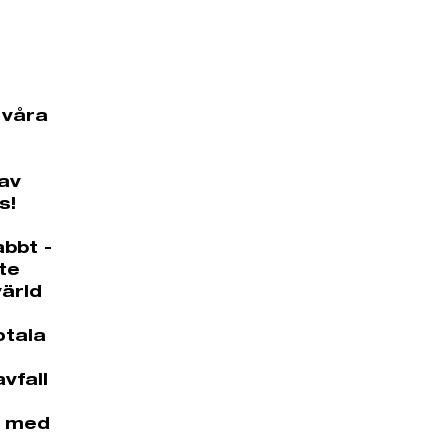
 våra
av
ts!
bbt -
te
värld
otala
vfall
s med