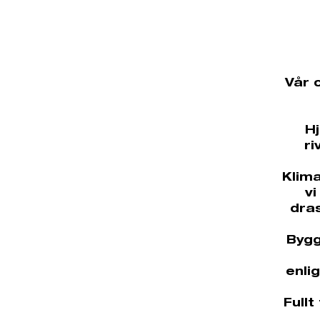
Vår 
H
ri
Klima
vi
dras
Bygg
enli
Full