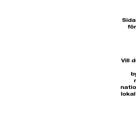
Sida
fö
Vill
b
natio
loka