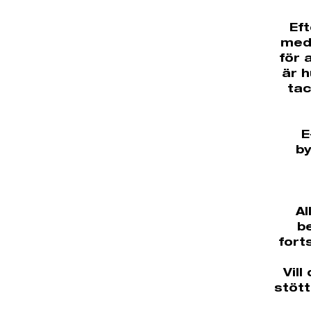
Ef
med 
för 
är h
tac
E
by
Al
be
fort
Vill
stött