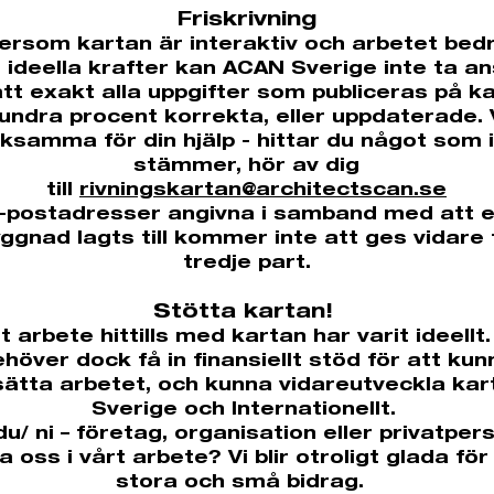
Friskrivning
tersom kartan är interaktiv och arbetet bedr
ideella krafter kan ACAN Sverige inte ta a
att exakt alla uppgifter som publiceras på k
undra procent korrekta, eller uppdaterade. 
ksamma för din hjälp - hittar du något som 
stämmer, hör av dig
till
rivningskartan@architectscan.se
-postadresser angivna i samband med att 
ggnad lagts till kommer inte att ges vidare t
tredje part.
Stötta kartan!
lt arbete hittills med kartan har varit ideellt.
höver dock få in finansiellt stöd för att kun
sätta arbetet, och kunna vidareutveckla kart
Sverige och Internationellt.
 du/ ni – företag, organisation eller privatper
a oss i vårt arbete? Vi blir otroligt glada fö
stora och små bidrag.