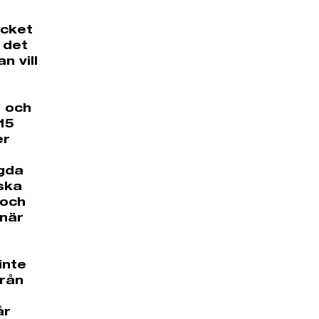
ycket
 det
n vill
n och
15
er
ggda
iska
 och
 när
inte
rån
år