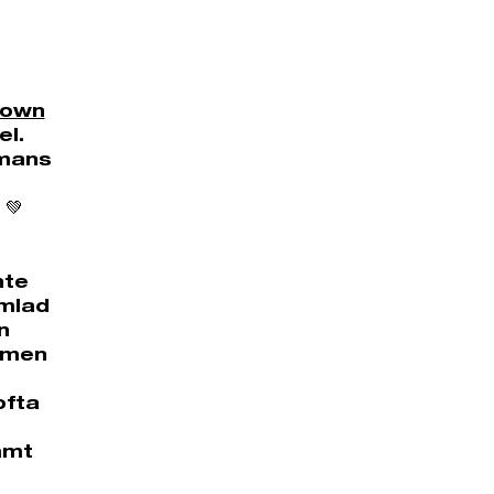
down
el.
mmans
 💚
nte
amlad
n
, men
ofta
amt