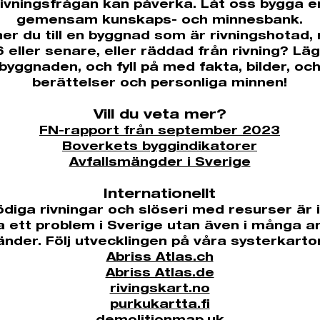
rivningsfrågan kan påverka. Låt oss bygga e
gemensam kunskaps- och minnesbank.
er du till en byggnad som är rivningshotad, 
 eller senare, eller räddad från rivning? Lägg
byggnaden, och fyll på med fakta, bilder, oc
berättelser och personliga minnen!
Vill du veta mer?
FN-rapport från september 2023
Boverkets byggindikatorer
Avfallsmängder i Sverige
Internationellt
diga rivningar och slöseri med resurser är 
a ett problem i Sverige utan även i många a
änder. Följ utvecklingen på våra systerkarto
Abriss Atlas.ch
Abriss Atlas.de
rivingskart.no
purkukartta.fi