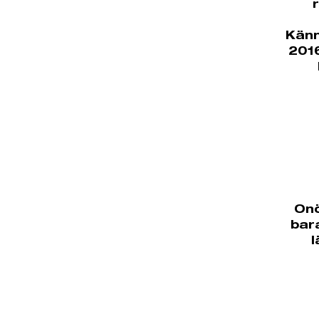
Känn
2016
Onö
bar
l