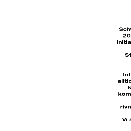
Sch
20
Init
St
In
allt
komm
riv
Vi