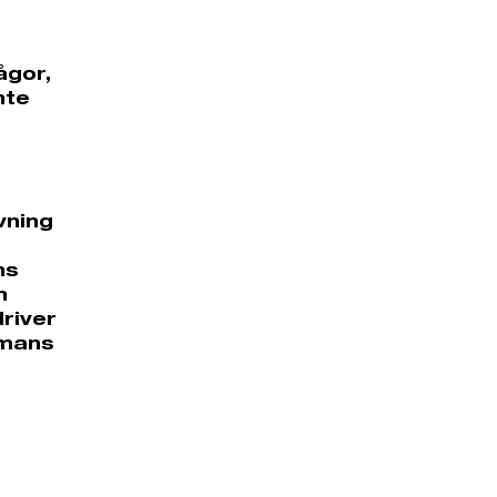
ågor,
nte
vning
ns
h
driver
mmans