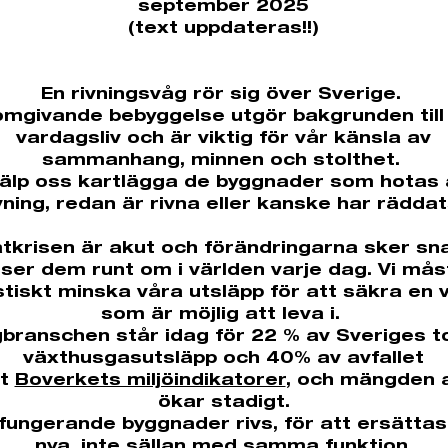
september 2025
(text uppdateras!!)
En rivningsvåg rör sig över Sverige.
omgivande bebyggelse utgör bakgrunden till
vardagsliv och är viktig för vår känsla av
sammanhang, minnen och stolthet.
jälp oss kartlägga de byggnader som hotas 
vning, redan är rivna eller kanske har rädda
tkrisen är akut och förändringarna sker sna
 ser dem runt om i världen varje dag. Vi mås
tiskt minska våra utsläpp för att säkra en 
som är möjlig att leva i.
branschen står idag för 22 % av Sveriges t
växthusgasutsläpp och 40% av avfallet
gt
Boverkets miljöindikatorer
, och mängden a
ökar stadigt.
t fungerande byggnader rivs, för att ersätta