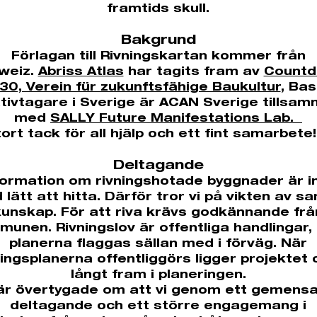
framtids skull.
Bakgrund
Förlagan till Rivningskartan kommer från
weiz.
Abriss Atlas
har tagits fram av
Count
30, Verein für zukunftsfähige Baukultur
, Bas
iativtagare i Sverige är ACAN Sverige tillsa
med
SALLY Future Manifestations Lab.
ort tack för all hjälp och ett fint samarbete!
Deltagande
formation om rivningshotade byggnader är i
id lätt att hitta. Därför tror vi på vikten av s
kunskap. För att riva krävs godkännande frå
unen. Rivningslov är offentliga handlingar
planerna flaggas sällan med i förväg. När
ningsplanerna offentliggörs ligger projektet 
långt fram i planeringen.
 är övertygade om att vi genom ett gemens
deltagande och ett större engagemang i