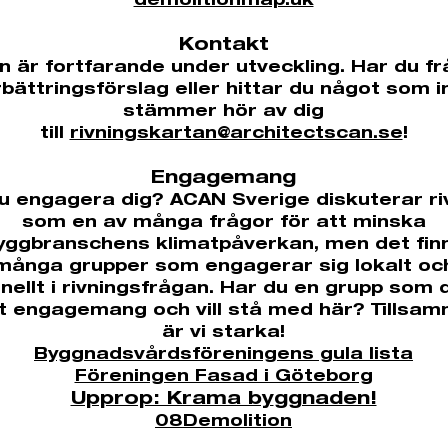
demolitionmap.uk
Kontakt
n är fortfarande under utveckling. Har du fr
rbättringsförslag eller hittar du något som i
stämmer hör av dig
till
rivningskartan@architectscan.se
!
Engagemang
 du engagera dig? ACAN Sverige diskuterar ri
som en av många frågor för att minska
yggbranschens klimatpåverkan, men det fin
många grupper som engagerar sig lokalt oc
nellt i rivningsfrågan. Har du en grupp som 
lt engagemang och vill stå med här? Tillsa
är vi starka!
Byggnadsvårdsföreningens gula lista
Föreningen Fasad i Göteborg
Upprop: Krama by
ggnaden!
08Demolition