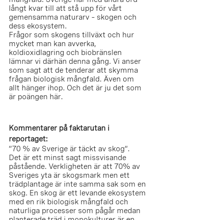
långt kvar till att stå upp för vårt 
gemensamma naturarv – skogen och 
dess ekosystem.
Frågor som skogens tillväxt och hur 
mycket man kan avverka, 
koldioxidlagring och biobränslen 
lämnar vi därhän denna gång. Vi anser 
som sagt att de tenderar att skymma 
frågan biologisk mångfald. Även om 
allt hänger ihop. Och det är ju det som 
är poängen här. 
Kommentarer på faktarutan i 
reportaget: 
”70 % av Sverige är täckt av skog”. 
Det är ett minst sagt missvisande 
påstående. Verkligheten är att 70% av 
Sveriges yta är skogsmark men ett 
trädplantage är inte samma sak som en 
skog. En skog är ett levande ekosystem 
med en rik biologisk mångfald och 
naturliga processer som pågår medan 
planterade träd i monokulturer är en 