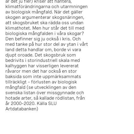
är det ju fler) kriser att hantera, 
klimatförändringarna och utarmningen 
av biologisk mångfald. När det gäller 
skogen argumenterar skogsnäringen, 
att skogsbruket ska rädda oss undan 
klimathotet. Men hur står det till med 
biologiska mångfalden i våra skogar? 
Den befinner sig ju också i kris. Och 
med tanke på hur stor del av ytan i vårt 
land detta handlar om, borde vi vara 
djupt oroade. Det skogsbruk som 
bedrivits i storindustriell skala med 
kalhyggen har visserligen levererat 
råvaror men det har också en stor 
baksida som inte uppmärksammats 
tillräckligt – förlusten av biologisk 
mångfald (se utvecklingen av den 
svenska listan över missgynnade och 
hotade arter, så kallade rödlistan, från 
år 2000–2020. Källa SLU 
Artdatabanken)