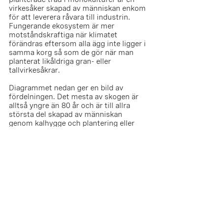
virkesåker skapad av människan enkom 
för att leverera råvara till industrin. 
Fungerande ekosystem är mer 
motståndskraftiga när klimatet 
förändras eftersom alla ägg inte ligger i 
samma korg så som de gör när man 
planterat likåldriga gran- eller 
tallvirkesåkrar. 
Diagrammet nedan ger en bild av 
fördelningen. Det mesta av skogen är 
alltså yngre än 80 år och är till allra 
största del skapad av människan 
genom kalhygge och plantering eller 
sådd.