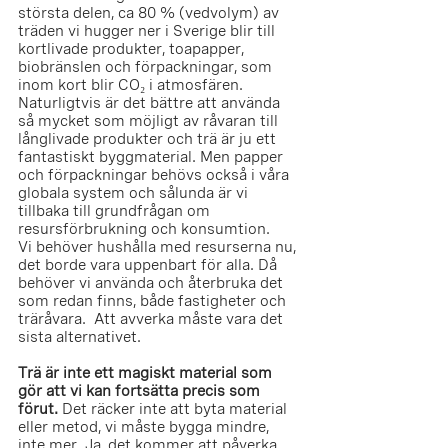
största delen, ca 80 % (vedvolym) av 
träden vi hugger ner i Sverige blir till 
kortlivade produkter, toapapper, 
biobränslen och förpackningar, som 
inom kort blir CO₂ i atmosfären. 
Naturligtvis är det bättre att använda 
så mycket som möjligt av råvaran till 
långlivade produkter och trä är ju ett 
fantastiskt byggmaterial. Men papper 
och förpackningar behövs också i våra 
globala system och sålunda är vi 
tillbaka till grundfrågan om 
resursförbrukning och konsumtion. 
Vi behöver hushålla med resurserna nu, 
det borde vara uppenbart för alla. Då 
behöver vi använda och återbruka det 
som redan finns, både fastigheter och 
träråvara.  Att avverka måste vara det 
sista alternativet.       
Trä är inte ett magiskt material som 
gör att vi kan fortsätta precis som 
förut. 
Det räcker inte att byta material 
eller metod, vi måste bygga mindre, 
inte mer. Ja, det kommer att påverka 