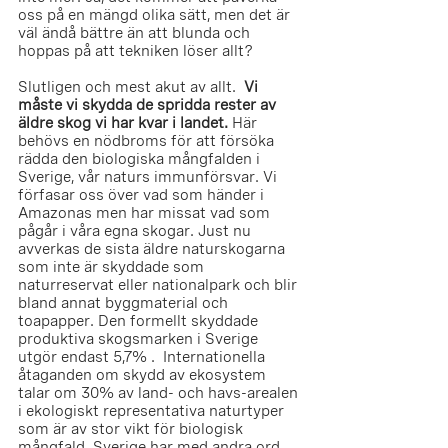
oss på en mängd olika sätt, men det är 
väl ändå bättre än att blunda och 
hoppas på att tekniken löser allt? 
Slutligen och mest akut av allt.  
Vi 
måste vi skydda de spridda rester av 
äldre skog vi har kvar i landet. 
Här 
behövs en nödbroms för att försöka 
rädda den biologiska mångfalden i 
Sverige, vår naturs immunförsvar. Vi 
förfasar oss över vad som händer i 
Amazonas men har missat vad som 
pågår i våra egna skogar. Just nu 
avverkas de sista äldre naturskogarna 
som inte är skyddade som 
naturreservat eller nationalpark och blir 
bland annat byggmaterial och 
toapapper. Den formellt skyddade 
produktiva skogsmarken i Sverige 
utgör endast 5,7% .  Internationella 
åtaganden om skydd av ekosystem 
talar om 30% av land- och havs-arealen 
i ekologiskt representativa naturtyper 
som är av stor vikt för biologisk 
mångfald. Sverige har med andra ord 