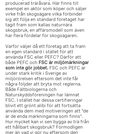
producerad träråvara. Här finns till 
exempel en aktör som köper och säljer 
virke från skogsägare vilka förbinder 
sig att följa en standard företaget har 
tagit fram som kallas naturnära 
skogsbruk, en affärsmodell som även 
har flera fördelar för skogsägaren. 
Varför väljer då ett företag att ta fram 
en egen standard i stället för att 
använda FSC eller PEFC? Därför att 
både PEFC och 
FSC är miljömärkningar 
som inte gör jobbet. 
FSC och PEFC är 
under stark kritik i Sverige av 
miljörörelsen eftersom det inte får 
några följder att bryta mot reglerna. 
Både Fältbiologerna och 
Naturskyddsföreningen har lämnat 
FSC. I stället har dessa certifieringar 
blivit ett grönt alibi för att fortsätta 
använda dem med motiveringen att ”de 
är de enda märkningarna som finns”. 
Hur mycket kan vi sen bygga av trä från 
ett hållbart skogsbruk? Förmodligen 
mer än vad vi gör nu eftersom den 