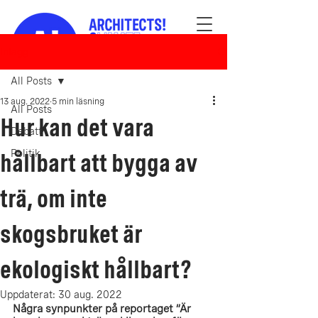
Inlägg
All Posts
13 aug. 2022
5 min läsning
All Posts
Hur kan det vara
Debatt
hållbart att bygga av
Politik
trä, om inte
skogsbruket är
ekologiskt hållbart?
Uppdaterat:
30 aug. 2022
Några synpunkter på reportaget “Är 