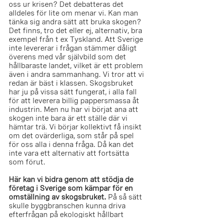
oss ur krisen? Det debatteras det 
alldeles för lite om menar vi. Kan man 
tänka sig andra sätt att bruka skogen? 
Det finns, tro det eller ej, alternativ, bra 
exempel från t ex Tyskland. Att Sverige 
inte levererar i frågan stämmer dåligt 
överens med vår självbild som det 
hållbaraste landet, vilket är ett problem 
även i andra sammanhang. Vi tror att vi 
redan är bäst i klassen. Skogsbruket 
har ju på vissa sätt fungerat, i alla fall 
för att leverera billig pappersmassa åt 
industrin. Men nu har vi börjat ana att 
skogen inte bara är ett ställe där vi 
hämtar trä. Vi börjar kollektivt få insikt 
om det ovärderliga, som står på spel 
för oss alla i denna fråga. Då kan det 
inte vara ett alternativ att fortsätta 
som förut. 
Här kan vi bidra genom att stödja de 
företag i Sverige som kämpar för en 
omställning av skogsbruket.
 På så sätt 
skulle byggbranschen kunna driva 
efterfrågan på ekologiskt hållbart 